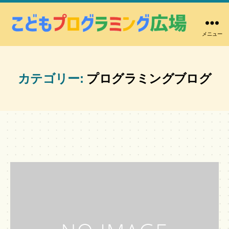
メニュー
こ
ど
も
プ
カテゴリー:
プログラミングブログ
ロ
グ
ラ
ミ
ン
グ
広
場