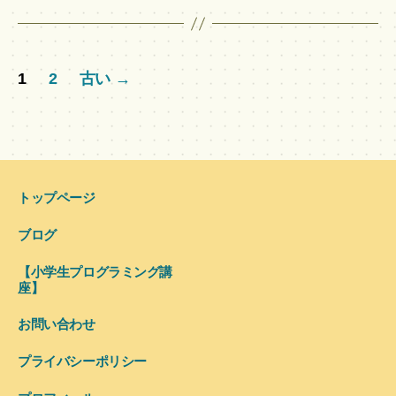
投
1
2
古い
→
稿
の
ペ
ー
トップページ
ジ
ブログ
送
り
【小学生プログラミング講
座】
お問い合わせ
プライバシーポリシー