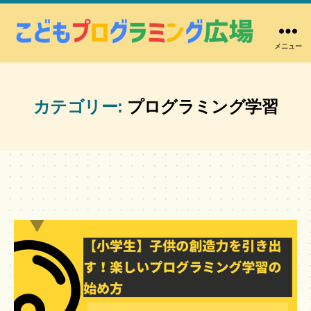
メニュー
こ
ど
も
プ
カテゴリー:
プログラミング学習
ロ
グ
ラ
ミ
ン
グ
広
場