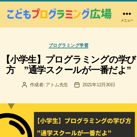
メニュー
こ
ど
も
カ
プ
プログラミング学習
テ
ロ
ゴ
【小学生】プログラミングの学び
グ
リ
ラ
方 ”通学スクールが一番だよ”
ー
ミ
ン
作成者:
アトム先生
2021年12月30日
投
投
グ
稿
稿
広
者
日
場